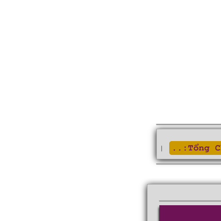
..:Tổng C
|