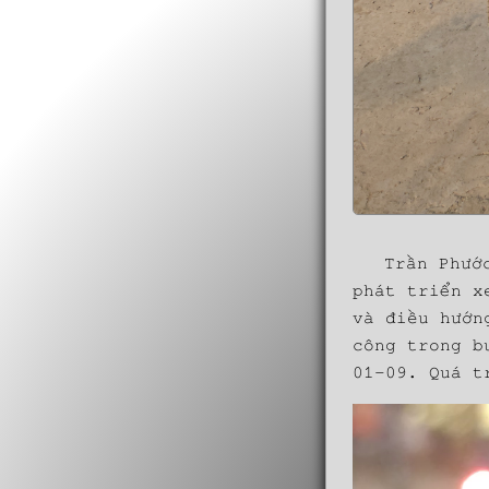
Trần Phướ
phát triển x
và điều hướn
công trong b
01-09. Quá t