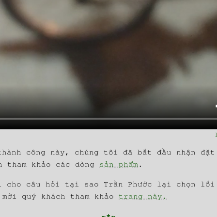
thành công này, chúng tôi đã bắt đầu nhận đặt
h tham khảo các dòng
sản phẩm
.
i cho câu hỏi tại sao Trần Phước lại chọn lối
 mời quý khách tham khảo
trang này.
~*~