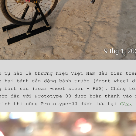
c tự hào là thương hiệu Việt Nam đầu tiên trê
e hai bánh dẫn động bánh trước (front wheel d
g bánh sau (rear wheel steer - RWS). Chúng tô
ước đầu với Prototype-00 được hoàn thành vào 
rình thi công Prototype-00 được lưu tại
đây.