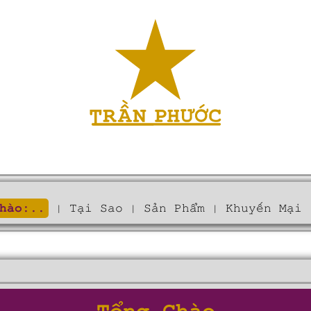
hào:..
Tại Sao
Sản Phẩm
Khuyến Mại
|
|
|