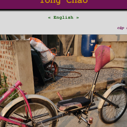
Tổng Chào
« English »
cập 