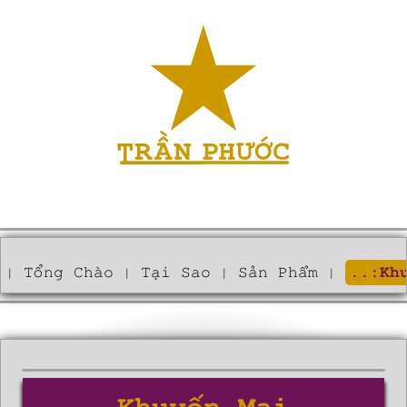
Tổng Chào
Tại Sao
Sản Phẩm
..:Kh
|
|
|
|